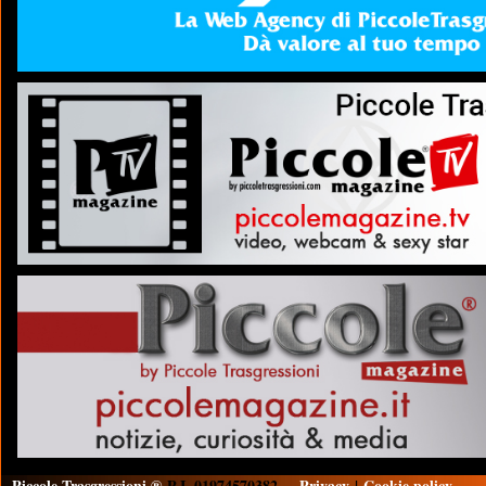
Piccole Trasgressioni ®
P.I. 01974570382
Privacy
|
Cookie policy